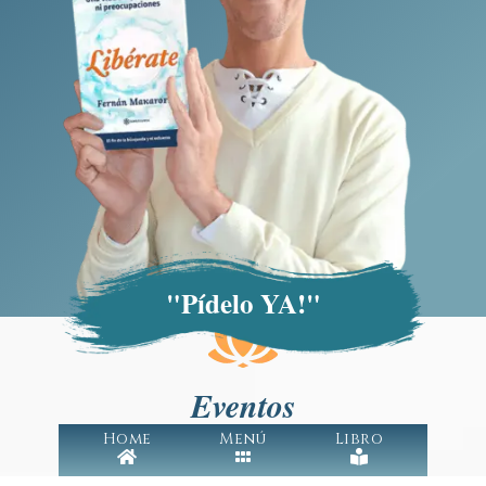
"Pídelo YA!"
Eventos
Home
Menú
Libro