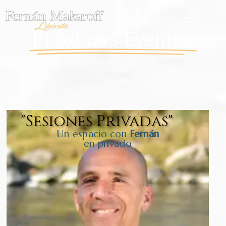
Próximos Eventos
"Sesiones Privadas"
Un espacio con
Fernán
en privado